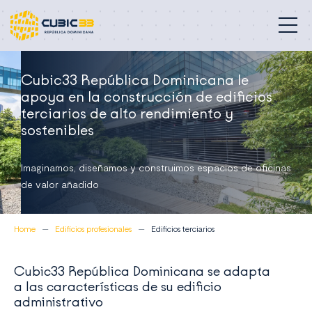
Edificios profesionales
Cubic33 República Dominicana le
apoya en la construcción de edificios
Nuestra misión
terciarios de alto rendimiento y
sostenibles
Compromisos
Imaginamos, diseñamos y construimos espacios de oficinas
Quiénes somos
de valor añadido
Contacto
Home
Edificios profesionales
Edificios terciarios
República Dominicana
Cubic33 República Dominicana se adapta
a las características de su edificio
administrativo